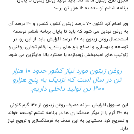
مجری طرح زیتون ادامه داد: باید تولید روغن زیتون تا پایان
برنامه ششم توسعه به 16 هزار تن برسد.
وی اعلام کرد اکنون 70 درصد زیتون کشور، کنسرو و 30 درصد آن
به روغن تبدیل می شود که باید تا پایان برنامه ششم توسعه
استحصال روغن زیتون به 40 درصد افزایش یابد. از این رو، در
توسعه و بهسازی و اصلاح باغ های زیتون، ارقام تجاری روغنی و
ژنوتیپ های امیدبخش زودبازده با عملکرد بالا جایگزین می شود.
روغن زیتون مورد نیاز کشور حدود 10 هزار
تن در سال است که نزدیک به پنج هزارو
300 تن تولید داخلی داریم.
این مسوول افزایش سرانه مصرف روغن زیتون از 130 گرم کنونی
به 190 گرم را از دیگر هدفگذاری ها در برنامه ششم توسعه خواند
و تصریح کرد: دستیابی به این هدف به فرهنگسازی و ترویج نیاز
دارد.