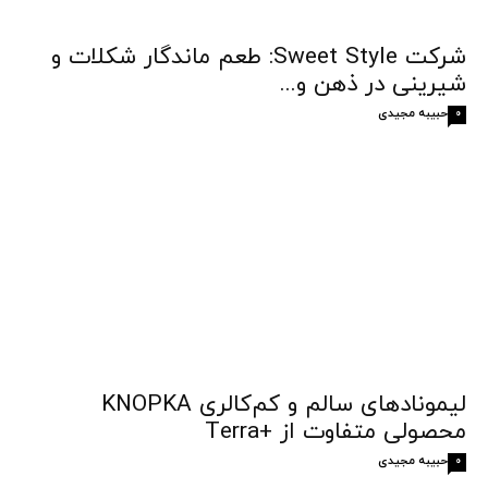
شرکت Sweet Style: طعم ماندگار شکلات و
شیرینی در ذهن و...
حبیبه مجیدی
0
لیمونادهای سالم و کم‌کالری KNOPKA
محصولی متفاوت از +Terra
حبیبه مجیدی
0