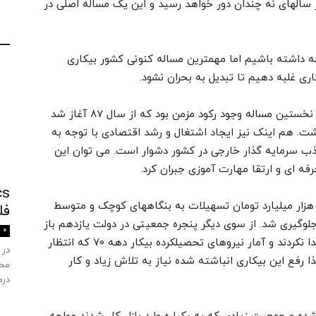
فر امسال به 30 میلیون نفر در سالهای نه چندان دور خواهد رسید و این یک مساله اصلی در
امه داشته باشیم اما مهمترین مساله کنونی کشور بیکاری
ری غلبه دهیم تا تبدیل به بحران نشود.
وی گفت: در حوزه اشتغال با چند مساله مواجهیم. نخستین مساله وجود رکود مزمن بود که از سال 87 آغاز شد
پی داشت. هم اینک نیز ایجاد اشتغال و رشد اقتصادی با توجه به
 جذب سرمایه گذار خارجی در کشور دشوار است. می توان این
فه ای و ارتقا مهارت آموزی جبران کرد.
زیر تعاون افزود: در دولت یازدهم با اختصاص 17 هزار میلیارد تومان تسهیلات به بنگاههای کوچک و متوسط
فل
230 هزار نیروی شاغل جلوگیری شد. از سوی دیگر پنجره جمعیتی در دولت یازدهم باز
0
شد بطوری که تعدادی از جوانان دهه 60 شغلی پیدا نکردند و آمار نیروهای تحصیلکرده بیکار دهه 70 که انتظار
در 
 رفع این بیکاری انباشته شده نیاز به تلاش زیاد و کار
محص
درم