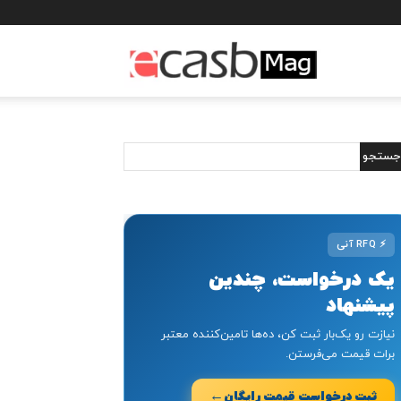
مجله
خبری
ایکسب
⚡
RFQ آنی
یک درخواست، چندین
پیشنهاد
نیازت رو یک‌بار ثبت کن، ده‌ها تامین‌کننده معتبر
برات قیمت می‌فرستن.
←
ثبت درخواست قیمت رایگان