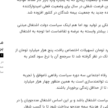
ه و جمعیت زیادی که به یکباره وارد بازار کار شدند مواجه
یون فرصت شغلی در سال برای وضعیت فعلی امیدوارکننده
تکی بر تولید بود اما هم اینک سیاست دولت اشتغال مبتنی
د بیشتر وابسته به عرضه و تقاضاست اما توجه به اشتغال
بر
است اشتغال دولت 20 هزار میلیارد تومان تسهیلات اختصاص یافت، پنج هزار میلیارد تومان از
0
انک در نظر گرفته شد تا سرجمع آن با نرخ سود کمتر به
در 
محی
ساز
وزه رفاه اجتماعی سه دوره سیاست رفاهی ناموفق را تجربه
 توانمندسازی است به همین منظور چهار هزار میلیارد
از حداقل زندگی برخوردار باشند.
یاست اشتغال باشد و بر این اساس اشتغال مددجویان را در
خشی از هزینه بیمه مددجو پرداخت شود تا با کسب شغل