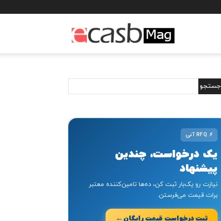
مجله
خبری
ایکسب
⚡
RFQ آنی
یک درخواست، چندین
پیشنهاد
نیازت رو یک‌بار ثبت کن، ده‌ها تامین‌کننده معتبر
برات قیمت می‌فرستن.
←
ثبت درخواست قیمت رایگان