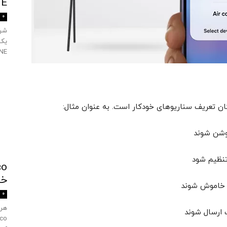
TANE
0
SULTANE را
روشن شوند
نظیم شود
خ
ی خاموش شوند
0
ارسال شوند