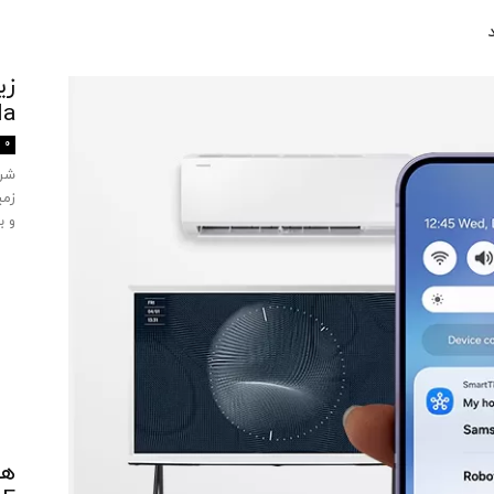
زی
ula
0
زمی
و ب