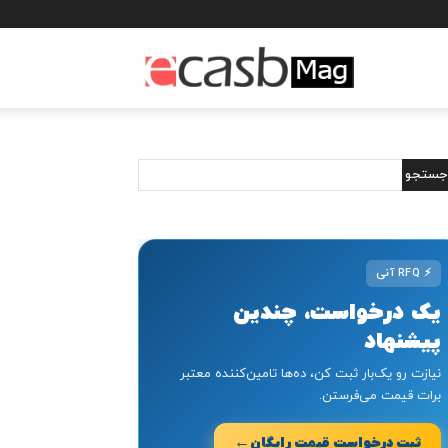
مجله
خبری
ایکسب
⚡
RFQ آنی
یک درخواست، چندین
پیشنهاد
نیازت رو یک‌بار ثبت کن، ده‌ها تامین‌کننده معتبر
برات قیمت می‌فرستن.
←
ثبت درخواست قیمت رایگان