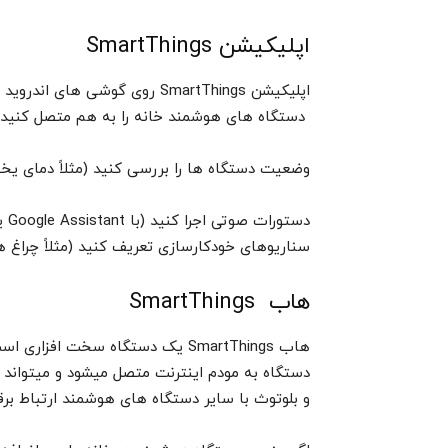
اپلیکیشن SmartThings
اپلیکیشن SmartThings روی گوشی های اندروید و iOS قابل نصب است و به شما اجازه میدهد تا:
دستگاه های هوشمند خانه را به هم متصل کنید
وضعیت دستگاه ها را بررسی کنید (مثلاً دمای یخچ
دستورات صوتی اجرا کنید (با Google Assistant یا Amazon Alexa)
سناریوهای خودکارسازی تعریف کنید (مثلاً چراغ ه
هاب SmartThings
هاب SmartThings یک دستگاه سخت ا
و بلوتوث با سایر دستگاه های هوشمند ارتباط برقر