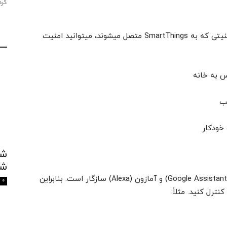
کرد
با استفاده از سنسورهای حرکتی و دوربین های امنیتی که به SmartThings متصل میشوند، میتوانید امنیت
س به خانه
ب
خودکار
شک
پلتفرم SmartThings با دستیارهای صوتی گوگل (Google Assistant) و آمازون (Alexa) سازگار است. بنابراین
0
ترل کنید. مثلاً: