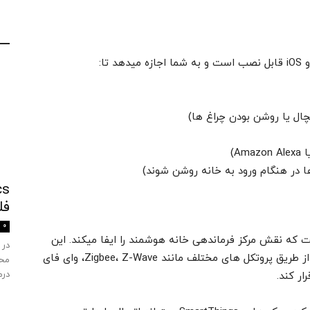
ال یا روشن بودن چراغ ها)
ا در هنگام ورود به خانه روشن شوند)
فل
0
فزاری است که نقش مرکز فرماندهی خانه هوشمند را ایفا میکند. این
در 
دستگاه به مودم اینترنت متصل میشود و میتواند از طریق پروتکل های مختلف مانند Zigbee، Z-Wave، وای فای
محص
درم
ار کند.