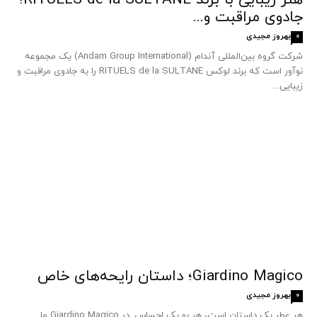
جادوی مراقبت و...
بهروز مجیدی
0
شرکت گروه بین‌المللی آندام (Andam Group International) یک مجموعه
نوآور است که برند لوکس RITUELS de la SULTANE را به جادوی مراقبت و
زیبایی...
Giardino Magico؛ داستان رایحه‌های خاص
بهروز مجیدی
0
هر عطر یک داستان است، هر بو یک احساس. در Giardino Magico ما