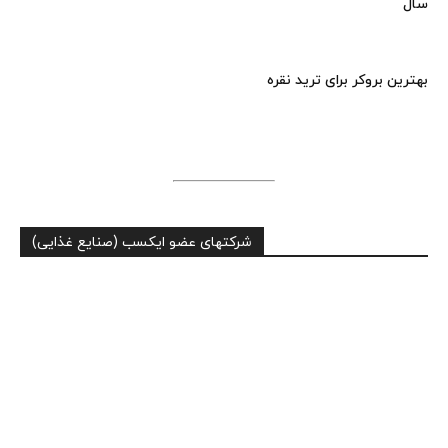
سال
بهترین بروکر برای ترید نقره
شرکتهای عضو ایکسب (صنایع غذایی)