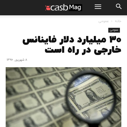
خانه
عمومی
عمومی
۳۰ میلیارد دلار فاینانس
خارجی در راه است
8 شهریور, 1396