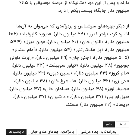
دارند و پس از این دو، «متالیکا» از عرصه موسیقی با ۶۶.۵
میلیون دلار جایگاه بیست‌ویکم را دارد.
از دیگر چهره‌های سرشناس و پردرآمدی که می‌توان به آن‌ها
اشاره کرد، «راجر فدرر» (۶۴ میلیون دلار)، «دیوید کاپرفیلد» (۶۰.۶
میلیون دلار)،‌ «التون جان» (۶۰ میلیون دلار)،‌ «وین دیزل» (۵۴.۴
میلیون دلار)،‌ «پل مک‌کارتنی» (۵۴ میلیون دلار)،‌ «آدام سندلر»
(۵۰.۵ میلیون دلار)، «جکی چان» (۴۹ میلیون دلار)، «رابرت داونی
جونیور» (۴۸ میلیون دلار)، «تیلور سوییفت» (۴۴ میلیون دلار)،‌
«تام کروز» (۴۳ میلیون دلار)، «سلین دیون» (۴۲ میلیون دلار)،‌
«جی زی» (۴۲ میلیون دلار)، «شاهرخ خان» (۳۸ میلیون دلار)،‌
«جنیفر لوپز» (۳۸ میلیون دلار)، «سلمان خان» (۳۷ میلیون دلار)،‌
«بیل اورایلی» (۳۷ میلیون دلار)، «اد شیران» (۳۷ میلیون دلار)،‌
«ریحانا» (۳۶ میلیون دلار) هستند.
ایسنا
منبع
پردرامدترین چهره ورزشی
پردرآمدین چهرهای هنری جهان
برچسب ها