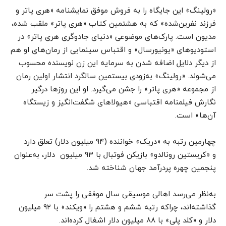
«رولینگ» این جایگاه را به فروش موفق نمایشنامه «هری پاتر و
فرزند نفرین‌شده» که به هشتمین کتاب «هری پاتر» ملقب شده،
مدیون است. پارک‌های موضوعی «دنیای جادوگری هری پاتر» در
استودیوهای «یونیورسال» و اقتباس سینمایی از رمان‌های او هم
از دیگر دلایل اضافه شدن به سرمایه این زن نویسنده محسوب
می‌شوند. «رولینگ» به‌زودی بیستمین سالگرد انتشار اولین رمان
از مجموعه «هری پاتر» را جشن می‌گیرد. او این روزها درگیر
نگارش فیلمنامه اقتباسی «هیولاهای شگفت‌انگیز و زیستگاه‌
آن‌ها» است.
چهارمین رتبه به «دریک» خواننده (۹۴ میلیون دلار) تعلق دارد
و «کریستین رونالدو» بازیکن فوتبال با ۹۳ میلیون دلار، به‌عنوان
پنجمین چهره‌ پردرآمد جهان شناخته شد.
به‌نظر می‌رسد اهالی موسیقی سال موفقی را پشت سر
گذاشته‌اند، چراکه رتبه ششم و هشتم را «ویکند» با ۹۲ میلیون
دلار و «کلد پلی» با ۸۸ میلیون دلار اشغال کرده‌اند.