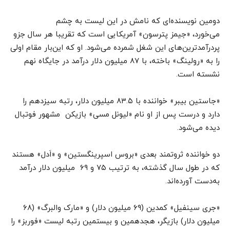
دومین نویسنده‌ای که نامش در این لیست به چشم
می‌خورد، «جیمز پترسون» آمریکایی است که تقریبا هر سال جزو
پردرآمدترین‌های این شغل شمرده می‌شود. او که این‌بار مقام اولی
را به «رولینگ» باخته، با ۸۷ میلیون دلار درآمد در جایگاه نهم
نشسته است.
«جاستین بیبر» خواننده با ۸۳.۵ میلیون دلار، رتبه سیزدهم را
دارد و درست پس از او نام «لیونل مسی» بازیکن مشهور فوتبال
دیده می‌شود.
دو خواننده ثروتمند بعدی «بروس اسپرینگستین» و «اَدل» هستند
که در طول سال گذشته، به ترتیب ۷۵ و ۶۹ میلیون دلار درآمد
به‌دست آورده‌اند.
«جری سینفیل» کمدین (۶۹ میلیون دلار) و «مارک والبرگ» (۶۸
میلیون دلار) بازیگر، هجدهمین و بیستمین رتبه لیست «فوربز» را