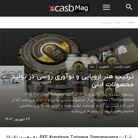
خانه
اخبار ایکسب
اخبار ایکسب
کشاورزی
غذا
ترکیب هنر اروپایی و نوآوری روسی در تولید
محصولات لبنی
برندهای دهکده پنیر و کمل‌جمل از شرکت "PFE Kopylova Tatyana
Semyonovna"، مجموعه‌ای از محصولات لبنی نوآورانه را ارائه می‌دهند که از
شیر تازه شتر، بز، گاو و گوسفند تولید شده و فواید تغذیه‌ای و سلامتی
منحصربه‌فرد آن‌ها را برجسته می‌سازند.
27 شهریور, 1404
شرکت PFE Kopylova Tatyana Semyonovna، به رهبری تاتیانا