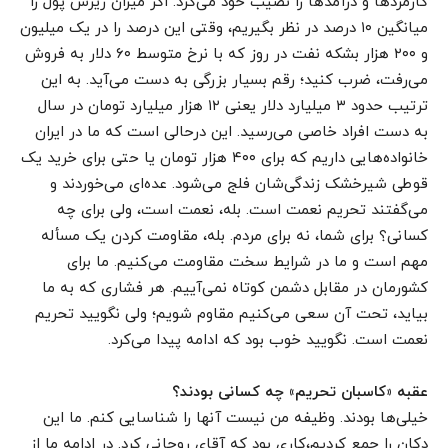
کارمزدها و درآمدها را نصیب خود می‌کرد. اگر میزان ریزش پول را
میانگین ۱۰ درصد در نظر بگیریم، وقتی این درصد را در یک میلیون
و ۲۰۰ هزار بشکه نفت در روز که با نرخ متوسط ۶۰ دلار به فروش
می‌رفت، ضرب کنید؛ رقم بسیار بزرگی به دست می‌آید. به این
ترتیب حدود ۳ میلیارد دلار یعنی ۱۲ هزار میلیارد تومان در سال
به دست افراد خاصی می‌رسید. این درحالی است که ما در ایران
خانواده‌هایی داریم که برای ۴۰۰ هزار تومان یا حتی برای خرید یک
قوطی شیرخشک زندگی‌شان فلج می‌شود. عده‌ای می‌خوردند و
می‌گفتند تحریم نعمت است. بله، نعمت است، ولی برای چه
کسانی؟ برای شما، نه برای مردم. بله، مقاومت کردن یک مسأله
مهم است و ما در شرایط سخت مقاومت می‌کنیم. ما برای
کشورمان در مقابل دشمن کوتاه نمی‌آییم. هر فشاری که به ما
بیاید، تحت آن سعی می‌کنیم مقاوم شویم؛ ولی نگویید تحریم
نعمت است. نگویید خوب بود که ادامه پیدا می‌کرد.
عقبه «کاسبان تحریم» چه کسانی بودند؟
خیلی‌ها بودند. وظیفه من نیست آنها را شناسایی کنم. ما این
دکان را جمع کردیم،‌کاری بود که آقای روحانی کرد. در ادامه ما از