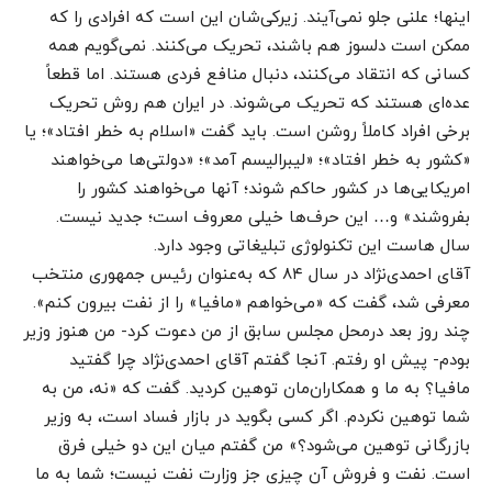
اینها؛ علنی جلو نمی‌آیند. زیرکی‌شان این است که افرادی را که
ممکن است دلسوز هم باشند، تحریک می‌کنند. نمی‌گویم همه
کسانی که انتقاد می‌کنند، دنبال منافع فردی هستند. اما قطعاً
عده‌ای هستند که تحریک می‌شوند. در ایران هم روش تحریک
برخی افراد کاملاً روشن است. باید گفت «اسلام به خطر افتاد»؛ یا
«کشور به خطر افتاد»؛ «لیبرالیسم آمد»؛ «دولتی‌ها می‌خواهند
امریکایی‌ها در کشور حاکم شوند؛ آنها می‌خواهند کشور را
بفروشند» و… این حرف‌ها خیلی معروف است؛ جدید نیست.
سال هاست این تکنولوژی تبلیغاتی وجود دارد.
آقای احمدی‌نژاد در سال ۸۴ که به‌عنوان رئیس جمهوری منتخب
معرفی شد، گفت که «می‌خواهم «مافیا» را از نفت بیرون کنم».
چند روز بعد درمحل مجلس سابق از من دعوت کرد- من هنوز وزیر
بودم- پیش او رفتم. آنجا گفتم آقای احمدی‌نژاد چرا گفتید
مافیا؟ به ما و همکاران‌مان توهین کردید. گفت که «نه، من به
شما توهین نکردم. اگر کسی بگوید در بازار فساد است، به وزیر
بازرگانی توهین می‌شود؟» من گفتم میان این دو خیلی فرق
است. نفت و فروش آن چیزی جز وزارت نفت نیست؛ شما به ما