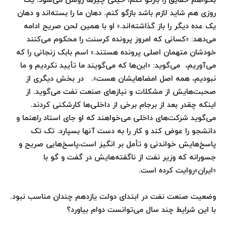
بخواهم حقایق را بازگو کنم، خیلی چیزها روشن می‌شود. یک
روزی هم شاید لازم باشد بازگو کنم. دهان ما را بسته‌اند و دهان
یک عده دیگر را باز گذاشته‌اند.» او با همین لحن صریح ادامه
می‌دهد: «کسانی که امروز پرونده کرسنت را محکوم می‌کنند
خودشان متهمان اصلی پرونده هستند.» اسم بابک زنجانی را که
می‌آوریم، می‌گوید: «این‌ها که می‌گویند ما تأیید نکردیم و ما
نبودیم، همه اصل امضاهایشان هست». در بخش دیگری از
صحبت‌هایش از مشکلات و نیازهای صنعت نفت می‌گوید. از
اینکه چقدر بعد از برجام برخی از داخلی‌ها کارشکنی کردند.
می‌گوید شرکت‌های داخلی می‌خواهند که او جای استاد راهنما و
دانشجو را عوض کند و کار را به دست آنها بسپارد. تک تک
پاسخ‌هایش خواندنی و تأمل بر انگیز است،‌پاسخ‌هایی صریح و
جسورانه که وزیر نفت از ناگفته‌هایش در گفت‌ و‌ گو با
«ایران»روایت کرده است.
وضعیت صنعت نفت در ابتدای دولت یازدهم چندان مناسب نبود.
با این شرایط چند سال می‌توانست دوام بیاورد؟