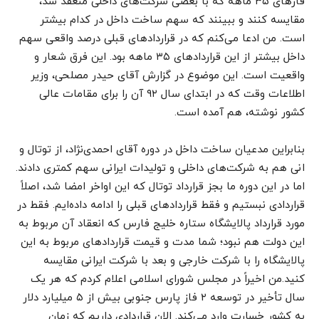
فازهای ۳۵ ماهه که با بعضی شرکت‌های داخلی منعقد شد،
مقایسه کنند و ببینند که سهم ساخت داخل در کدام بیشتر
است. من ادعا می‌کنم که در قراردادهای قبلی درصد واقعی سهم
داخل بیشتر از این قراردادهای ۳۵ ماهه بود. این فرق شعار و
واقعیت است. این موضوع در گزارش آقای حیدر مصلحی، وزیر
اطلاعات وقت که در ابتدای سال ۹۲ آن را برای مقامات عالی
کشور نوشته، هم آمده است.
بنابراین مدعیان ساخت داخل در دوره آقای احمدی‌نژاد، از توتال و
انی هم به شرکت‌های داخلی و تولیدات ایرانی سهم کمتری دادند.
اما در این دوره ما بجز قرارداد توتال که این اواخر امضا شد، اصلاً
قراردادی نبستیم و فقط قراردادهای قبلی را ادامه داده‌ایم. فقط در
مورد قرارداد پالایشگاه ستاره خلیج فارس که انعقاد آن مربوط به
این دولت هم نبود؛ شما مدت و قیمت قراردادهای مربوط به این
پالایشگاه را با شرکت خارجی و بعد با شرکت ایرانی مقایسه
کنید.من اخیراً در مجلس شورای اسلامی اعلام کردم که هر یک
سال تأخیر در توسعه ۲ فاز پارس جنوبی بیش از ۵ میلیارد دلار
به کشور خسارت وارد می‌کند. الان قراردادی داریم که زمان