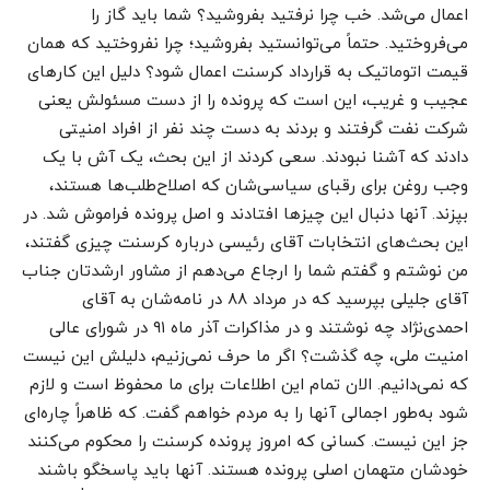
اعمال می‌شد. خب چرا نرفتید بفروشید؟ شما باید گاز را
می‌فروختید. حتماً می‌توانستید بفروشید؛ چرا نفروختید که همان
قیمت اتوماتیک به قرارداد کرسنت اعمال شود؟ دلیل این کارهای
عجیب و غریب، این است که پرونده را از دست مسئولش یعنی
شرکت نفت گرفتند و بردند به دست چند نفر از افراد امنیتی
دادند که آشنا نبودند. سعی کردند از این بحث، یک‌‌ آش با یک
وجب روغن برای رقبای سیاسی‌شان که اصلاح‌طلب‌ها هستند،
بپزند. آنها دنبال این چیزها افتادند و اصل پرونده فراموش شد. در
این بحث‌های انتخابات آقای رئیسی درباره کرسنت چیزی گفتند،
من نوشتم و گفتم شما را ارجاع می‌دهم از مشاور ارشدتان جناب
آقای جلیلی بپرسید که در مرداد ۸۸ در نامه‌شان به آقای
احمدی‌نژاد چه نوشتند و در مذاکرات آذر ماه ۹۱ در شورای عالی
امنیت ملی، چه گذشت؟ اگر ما حرف نمی‌زنیم، دلیلش این نیست
که نمی‌دانیم. الان تمام این اطلاعات برای ما محفوظ است و لازم
شود به‌طور اجمالی آنها را به مردم خواهم گفت. که ظاهراً چاره‌ای
جز این نیست. کسانی که امروز پرونده کرسنت را محکوم می‌کنند
خودشان متهمان اصلی پرونده هستند. آنها باید پاسخگو باشند