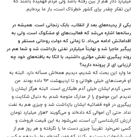
میلیارد دلار هم از بین رفته باشد ولی مردم فهمیده باشند که
این تفکر چقدر برای کشور خطرناک است، باز ما برده‌ایم.
یکی از پدیده‌های بعد از انقلاب، بابک زنجانی است. همیشه در
رسانه‌ها اشاره می‌شد که فعالیت‌های او مشکوک است، ولی به
اقداماتش ادامه می‌داد. تا زمانی که دولت روحانی مستقر و
پیگیر ماجرا شد و نهایتاً میلیاردر نفتی بازداشت شد و شما هم در
روند پیگیری نقش مؤثری داشتید، با اتکا به یافته‌های خود چه
ارزیابی ای از پرونده دارید؟
ما وارد این بحث که شدیم، دیدیم همه‌اش مسأله دارد. البته به
او فرصت‌های خیلی طولانی و تا اردیبهشت ۹۳ داده بودند. من
حس کردم ایشان خیلی آدم طلبکاری است. البته هرگز ایشان را
ندیدم. این موضوع را از مدارک متوجه شدم. به دنبال شکایت و
پیگیری در قوه قضائیه ایشان بازداشت شد و چیزی هم به نفت
نداد. حتی آن اموالی که داده‌اند و می‌گویند ۲هزار میلیارد تومان
ارزش کارشناسی آن است، نمی‌شود به این قیمت فروخت و
کسی نمی‌خرد. تقریباً چیزی دست ما را نگرفته و هر روز هم از
این شایعات درست می‌کنند که «من آمده‌ام پول را بدهم و کسی