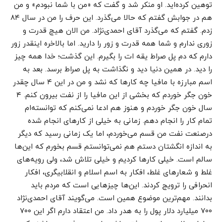
توهین کرده‌اید. او منکر شد و گفت که «من با شما نبودم» و من
هم در جوابش گفتم که حالا می‌گذرد. این حرف را من در سال ۸۴
زدم. گفتم که می‌گذرد آقای احمدی‌نژاد. من الان هیچ قدرت و
زوری ندارم و شما همه قدرت و زور را دارید. اما بالاخره اینقدر زور
دارم که دم پل صراط یقه ات را بگیرم. این گذشت؛ خدا همه چیز
را دید. در همین دنیا دید و نگذاشت به پل صراط برسد. بعد به
اسم مبارزه با مافیا چه کارها که نشد و من در این ۴ سال چقدر
خون جگر خوردم که بخشی از این مافیا را از نفت بیرون کنم. ۴
سال خون جگر خوردم و هنوز هم ادعا نمی‌کنم که توانسته‌ام
تمام کار را انجام دهم. زمانی به خیلی از کارهای انجام شده
درصنعت نفت من قسم می‌خوردم، اما یک زمانی رسید که دیگر
به اندازه انگشتان دستم هم نمی‌توانستم قسم بخورم که این‌ها
سالم است. خیلی کارها کردیم و خیلی تلاش شد، ولی رویه‌های
غلط و شعارهای غلط، افکار به اسم اسلام و انقلابیگری، افکار
انحرافی را ترویج کردند. این‌ها چیزهایی است که مردم باید
بدانند. مهم‌ترین موضوع همین است. می‌گویند آقای احمدی‌نژاد
۷۰۰ میلیارد دلار پول را به هدر داد. من اعتقاد دارم اگر این ۷۰۰