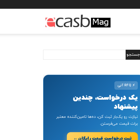
مجله
خبری
ایکسب
⚡
RFQ آنی
یک درخواست، چندین
پیشنهاد
نیازت رو یک‌بار ثبت کن، ده‌ها تامین‌کننده معتبر
برات قیمت می‌فرستن.
←
ثبت درخواست قیمت رایگان