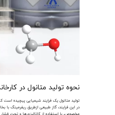
نحوه تولید متانول در کارخانه
تولید متانول یک فرایند شیمیایی پیچیده است که م
در این فرایند، گاز طبیعی ازطریق ریفرمینگ با ب
مخصوص، با استفاده از کاتالیزورها و تحت فشار و د