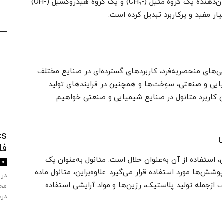
به‌طور خلاصه به این صورت است: CH₃OH که نشان‌دهنده یک گروه متیل (-CH₃) و یک گروه هیدروکسیل (-OH)
ار مفید و پرکاربرد تبدیل کرده است.
ی‌های منحصربه‌فرد، کاربردهای گسترده‌ای در صنایع مختلف
یایی و صنعتی، سوخت‌ها و همچنین در فرایندهای تولید
ین کاربرد متانول در صنایع شیمیایی و صنعتی خواهیم
فل
 استفاده از آن به‌عنوان حلال است. متانول به‌عنوان یک
0
شش‌ها مورد استفاده قرار می‌گیرد. علاوه‌براین، متانول ماده
در 
ف ازجمله تولید پلاستیک، رزین‌ها و مواد آرایشی استفاده
محص
درم