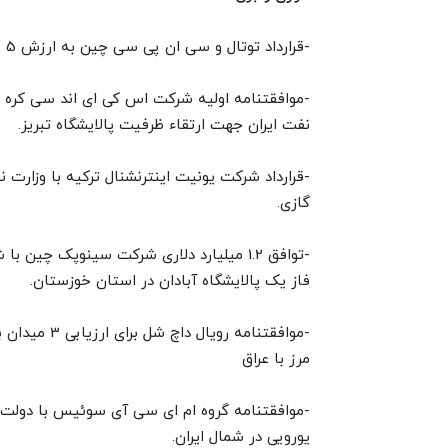
-قرارداد توتال و سی ان پی سی چین به ارزش 5 مییلیارد دلار برای توسعه فاز 11 میدان گازی پارس جنوبی.
نفت ایران جهت ارتقاء ظرفیت پالایشگاه تبریز.
گازی.
-توافق 1.2 میلیارد دلاری شرکت سینوپک چی
فاز یک پالایشگاه آبادان در استان خوزستان.
-موافقتنامه ر
مرز با عراق
یورویی در شمال ایران.