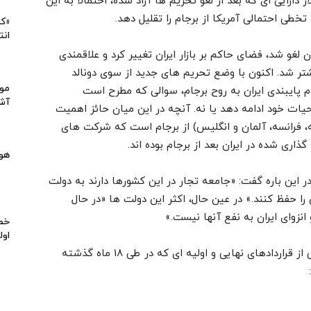
ر دارایی ای که بعد از لغو تحریم ها آزاد شده، احتمالا به این
خطی احتمالی آمریکا از برجام را تقلیل دهد.
«کی
انت
لغو شد، فضای حاکم بر بازار ایران تغییر کرد و علاقمندی
تر شد. اکنون با وضع تحریم های جدید از سوی دونالد
موا
عدم پایبندی ایران به روح برجام، سوالی که مطرح است
آشپ
یات خود ادامه دهد یا نه. آنچه در این میان حائز اهمیت
فرانسه، آلمان و انگلیس) از برجام است که شرکت های
اری شده در ایران بعد از برجام بوده اند.
هو
این باره گفت: «جامعه تجار در این کشورها دارند به دولت
را حفظ کنند.» در عین حال، اکثر این دولت ها «در حال
زوای ایران به نفع آنها نیست.»
خط 
اول
در اینجا بد نیست اشاره ای داشته باشیم به برخی از قراردادهای نهایی و اولیه ای که در طی 18 ماه گذشته