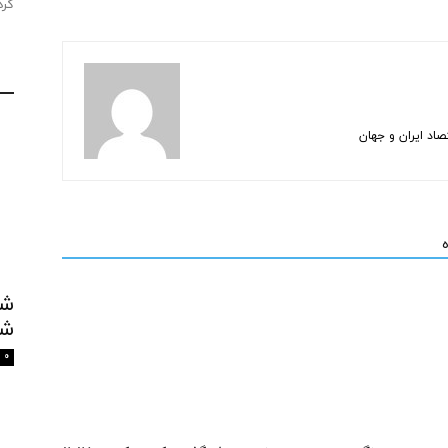
کرد
اد ایران و جهان
شک
0