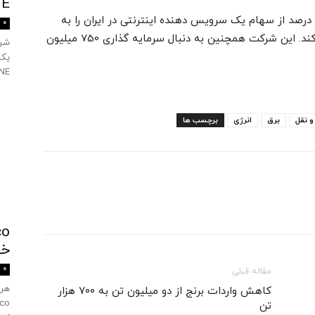
TANE
-گروه ام تی ان آفریقای جنوبی توافق کرده که 49 درصد از سهام یک سرویس دهنده اینترنتی در ایران را به
0
ارزش 540 میلیون رند (40 میلیون دلار) خریداری کند. این شرکت همچنین به دنبال سرمایه گذاری 750 میلیون
SULTANE را
و نقل
برق
انرژی
برچسب ها
خ
0
مقاله قبلی
کاهش واردات برنج از دو میلیون تن به ۷۰۰ هزار
تن