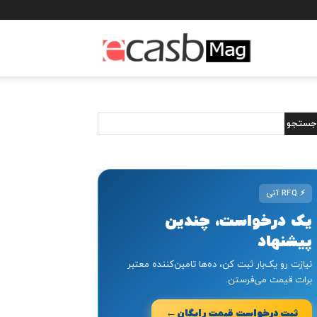
مجله
خبری
ایکسب
⚡
RFQ آنی
یک درخواست، چندین
پیشنهاد
نیازت رو یک‌بار ثبت کن، ده‌ها تامین‌کننده معتبر
برات قیمت می‌فرستن.
←
ثبت درخواست قیمت رایگان