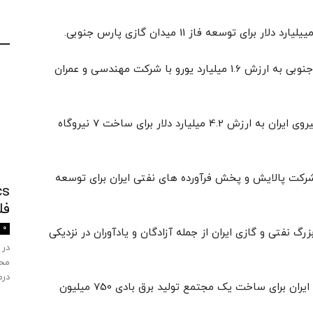
-موافقتنامه اولیه شرکت اس کی ای اند سی کره جنوبی به ارزش 1.6 میلیارد یورو با شرکت مهندسی و عمران
-قرارداد شرکت یونیت اینترنشنال ترکیه با وزارت نیروی ایران به ارزش 4.2 میلیارد دلار برای ساخت 7 نیروگاه
ن با شرکت پالایش و پخش فرآورده های نفتی ایران برای توسعه
فل
0
ویال داچ شل برای ارزیابی 3 میدان بزرگ نفتی و گازی ایران از جمله آزادگان و یادآوران در نزدیکی
در 
محص
درم
-موافقتنامه گروه ام ای سی آی سوئیس با دولت ایران برای ساخت یک مجتمع تولید برق بادی 750 میلیون