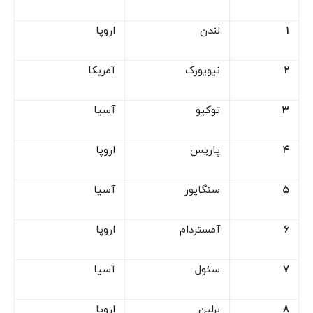
۱
لندن
اروپا
۲
نیویورک
آمریکا
۳
توکیو
آسیا
۴
پاریس
اروپا
۵
سنگاپور
آسیا
۶
آمستردام
اروپا
۷
سئول
آسیا
۸
برلین
اروپا