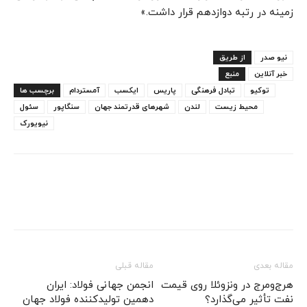
زمینه در رتبه دوازدهم قرار داشت.»
نیو صدر
از طریق
خبر آنلاین
منبع
توکیو
تبادل فرهنگی
پاریس
ایکسب
آمستردام
برچسب ها
محیط زیست
لندن
شهرهای قدرتمند جهان
سنگاپور
سئول
نیویورک
مقاله بعدی
مقاله قبلی
هرج‌ومرج در ونزوئلا روی قیمت
انجمن جهانی فولاد: ایران
نفت تأثیر می‌گذارد؟
دهمین تولیدکننده فولاد جهان