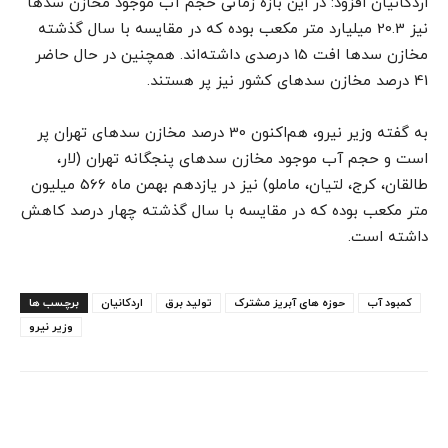
اردکانیان افزود: در این بازه زمانی حجم آب موجود مخازن سدها
نیز 20.3 میلیارد متر مکعب بوده که در مقایسه با سال گذشته
مخازن سدها افت 15 درصدی داشته‌اند. همچنین در حال حاضر
41 درصد مخازن سدهای کشور نیز پر هستند.
به گفته وزیر نیرو، هم‌اکنون 30 درصد مخازن سدهای تهران پر
است و حجم آب موجود مخازن سدهای پنجگانه تهران (لار،
طالقان، کرج، لتیان، ماملو) نیز در یازدهم بهمن‌ ماه 566 میلیون
متر مکعب بوده که در مقایسه با سال گذشته چهار درصد کاهش
داشته است.
کمبود آب
حوزه های آبریز مشترک
تولید برق
اردکانیان
برچسب ها
وزیر نیرو