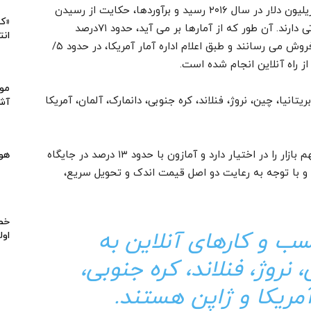
حجم مبادلات آنلاین در جهان به بیش از ۷۴/ ۱ تریلیون دلار در سال ۲۰۱۶ رسید و برآوردها، حکایت از رسیدن
«کی
این رقم به بیش از ۲ تریلیون دلار در سال های آتی دارند. آن طور که از آمارها بر می آید، حدود ۷۱درصد
انت
فروشندگان امروز، کالای خود را به طور آنلاین به فروش می رسانند و طبق اعلام اداره آمار آمریکا، در حدود ۵/
موا
انیا، چین، نروژ، فنلاند، کره جنوبی، دانمارک، آلمان، آمریکا
آشپ
سایت علی بابا به تنهایی در حدود ۲۷ درصد از سهم بازار را در اختیار دارد و آمازون با حدود ۱۳ درصد در جایگاه
هو
 و با توجه به رعایت دو اصل قیمت اندک و تحویل سریع،
خط 
ب و کارهای آنلاین به
اول
 نروژ، فنلاند، کره جنوبی،
آمریکا و ژاپن هستند.