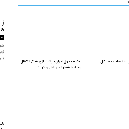
زی
ula
0
زمی
و ب
 اقتصاد دیجیتال
«کیف پول ایران» راه‌اندازی شد/ انتقال
وجه با شماره موبایل و خرید