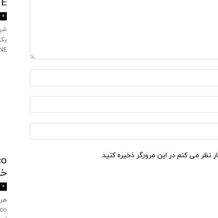
TANE
0
SULTANE را
ار نظر می کنم در این مرورگر ذخیره کنید.
خ
0