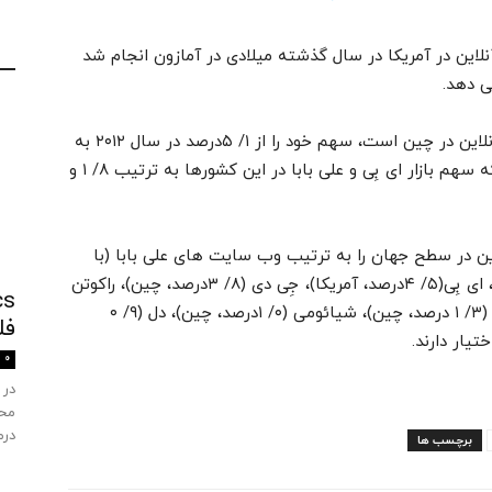
این در آمریکا در سال گذشته میلادی در آمازون انجام شد
از سوی دیگر، Jd.com که یکه تاز خرده فروشان آنلاین در چین است، سهم خود را از ۱/ ۵درصد در سال ۲۰۱۲ به
۳/ ۱۱درصد افزایش داده است. این در حالی است که سهم بازار ای بِی و علی بابا در این کشورها به ترتیب ۸/ ۱ و
ین در سطح جهان را به ترتیب وب سایت های علی بابا (با
سهم ۶/ ۲۶درصد، چین)، آمازون (۱۳درصد، آمریکا)، ای بِی(۵/ ۴درصد، آمریکا)، جِی دی (۸/ ۳درصد، چین)، راکوتن
(۵/ ۱درصد، ژاپن)، اپل (۴/ ۱درصد آمریکا)، سانینگ (۳/ ۱ درصد، چین)، شیائومی (۰/ ۱درصد، چین)، دل (۹/ ۰
فل
0
در 
محص
درم
برچسب ها