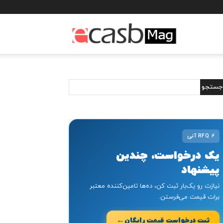
مجله
خبری
ایکسب
⚡
RFQ آنی
یک درخواست، چندین
پیشنهاد
نیازت رو یک‌بار ثبت کن، ده‌ها تامین‌کننده معتبر
برات قیمت می‌فرستن.
←
ثبت درخواست قیمت رایگان