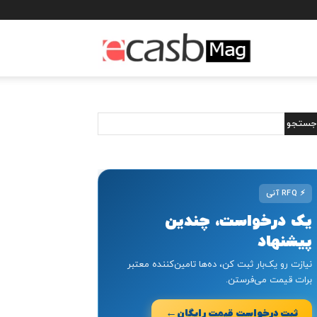
مجله
خبری
ایکسب
⚡
RFQ آنی
یک درخواست، چندین
پیشنهاد
نیازت رو یک‌بار ثبت کن، ده‌ها تامین‌کننده معتبر
برات قیمت می‌فرستن.
←
ثبت درخواست قیمت رایگان