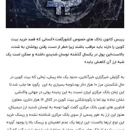
رییس کانون بانک های خصوص کشورگفت:«کسانی که قصد خرید بیت
کوین را دارند باید مراقب باشند زیرا خطر از دست رفتن پولشان به شدت
بالاست؛این پول در یکسال گذشته نوسان شدیدی داشته و ممکن است یک
شبه ارز آن کاهش یابد.»
به گزارش خبرگزاری خبرآنلاین، حدود یک ماه پیش، زمانی که بیت کوین در
حال شکستن مرز ۱۰ هزار دلار بود،توجه بسیاری به این رکورد ها جلب شد.تا
این زمان بانک مرکزی ایران نسبت به این پدیده پولی در جهانی واکنشی
نشان نداده بود.اما با رکوردشکنی بیت کوین در کانال 16 هزار دلاری، معاون
فناوری های نوین بانک مرکزی گفت کهبا توجه به نوسان شدید ارز دیجیتال،
هنوز این ارز به طور رسمی از سوی بانک مرکزی شناخته نشده و ریسک خرید
این نوع ارزها بالاست؛ این ارزها یک عدم اطمینان و ریسک بالا را بوجود آورده
و سبب شده تا بانک های مرکزی جهان از جمله ایران را دچار تردید کند که آیا