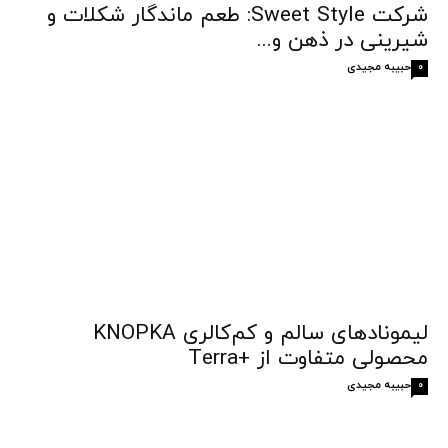
شرکت Sweet Style: طعم ماندگار شکلات و
شیرینی در ذهن و...
حبیبه مجیدی
0
لیمونادهای سالم و کم‌کالری KNOPKA
محصولی متفاوت از +Terra
حبیبه مجیدی
0