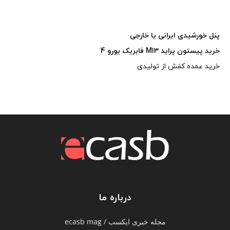
پنل خورشیدی ایرانی یا خارجی
خرید پیستون پراید M13 فابریک یورو 4
خرید عمده کفش از تولیدی
درباره ما
مجله خبری ایکسب / ecasb mag