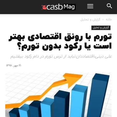
خانه
گزارش و تحلیل
گزارش و تحلیل
تورم با رونق اقتصادی بهتر
است یا رکود بدون تورم؟
علی دینی،اقتصاددان:نبايد از ترس تورم در دام رکود بيفتيم
21 مهر, 1396