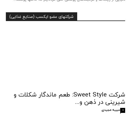
شرکتهای عضو ایکسب (صنایع غذایی)
شرکت Sweet Style: طعم ماندگار شکلات و
شیرینی در ذهن و...
حبیبه مجیدی
0