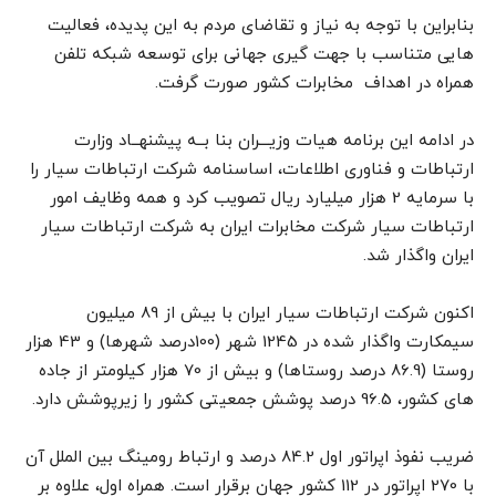
بنابراین با توجه به نیاز و تقاضای مردم به این پدیده، فعالیت
هایی متناسب با جهت گیری جهانی برای توسعه شبکه تلفن
همراه در اهداف مخابرات کشور صورت گرفت.
در ادامه این برنامه هیات وزیـــران بنا بــه پیشنهــاد وزارت
ارتباطات و فناوری اطلاعات، اساسنامه شرکت ارتباطات سیار را
با سرمایه 2 هزار میلیارد ریال تصویب کرد و همه وظایف امور
ارتباطات سیار شرکت مخابرات ایران به شرکت ارتباطات سیار
ایران واگذار شد.
اکنون شرکت ارتباطات سیار ایران با بیش از 89 میلیون
سیمکارت واگذار شده در 1245 شهر (100درصد شهرها) و 43 هزار
روستا (86.9 درصد روستاها) و بیش از 70 هزار کیلومتر از جاده
های کشور، 96.5 درصد پوشش جمعیتی کشور را زیرپوشش دارد.
ضریب نفوذ اپراتور اول 84.2 درصد و ارتباط رومینگ بین الملل آن
با 270 اپراتور در 112 کشور جهان برقرار است. همراه اول، علاوه بر