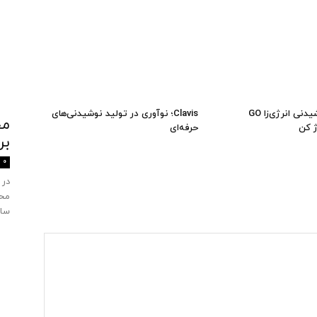
روزت را با نوشیدنی انرژی‌زا GO
Clavis؛ نوآوری در تولید نوشیدنی‌های
حرفه‌ای
بر
0
در 
محی
ساز