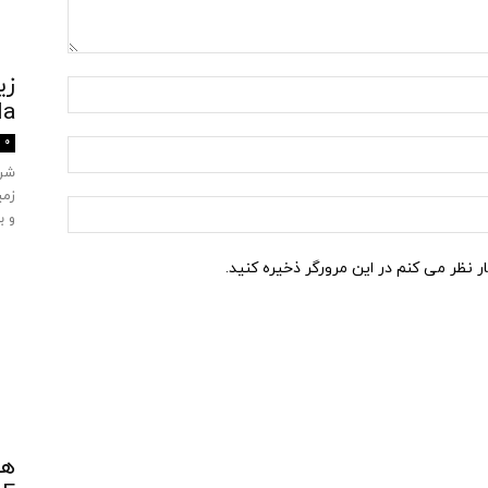
زی
ula
0
زمی
و ب
ار نظر می کنم در این مرورگر ذخیره کنید.