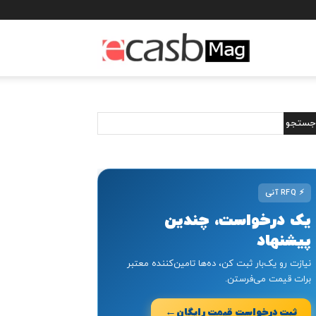
مجله
خبری
ایکسب
⚡
RFQ آنی
یک درخواست، چندین
پیشنهاد
نیازت رو یک‌بار ثبت کن، ده‌ها تامین‌کننده معتبر
برات قیمت می‌فرستن.
←
ثبت درخواست قیمت رایگان