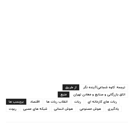
ترجمه: کاوه شجاعی/آینده نگر
از طریق
اتاق بازرگانی و صنایع و معادن تهران
منبع
ربات های کارخانه ای
ربات
انقلاب ربات ها
اقتصاد
برچسب ها
یادگیری
هوش مصنوعی
هوش انسانی
شبکه های عصبی
ربوت