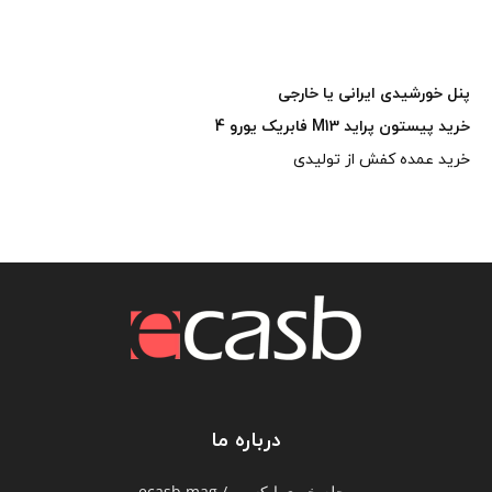
پنل خورشیدی ایرانی یا خارجی
خرید پیستون پراید M13 فابریک یورو 4
خرید عمده کفش از تولیدی
درباره ما
مجله خبری ایکسب / ecasb mag