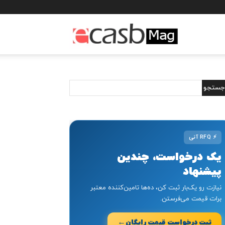
مجله
خبری
ایکسب
⚡
RFQ آنی
یک درخواست، چندین
پیشنهاد
نیازت رو یک‌بار ثبت کن، ده‌ها تامین‌کننده معتبر
برات قیمت می‌فرستن.
←
ثبت درخواست قیمت رایگان