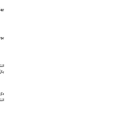
بهت
بون
انت
باز
«کی
انت