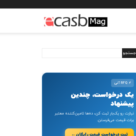
مجله
خبری
ایکسب
⚡
RFQ آنی
یک درخواست، چندین
پیشنهاد
نیازت رو یک‌بار ثبت کن، ده‌ها تامین‌کننده معتبر
برات قیمت می‌فرستن.
←
ثبت درخواست قیمت رایگان