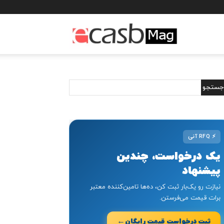
مجله
خبری
ایکسب
⚡
RFQ آنی
یک درخواست، چندین
پیشنهاد
نیازت رو یک‌بار ثبت کن، ده‌ها تامین‌کننده معتبر
برات قیمت می‌فرستن.
←
ثبت درخواست قیمت رایگان