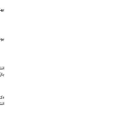
بهت
بون
انت
باز
«کی
انت