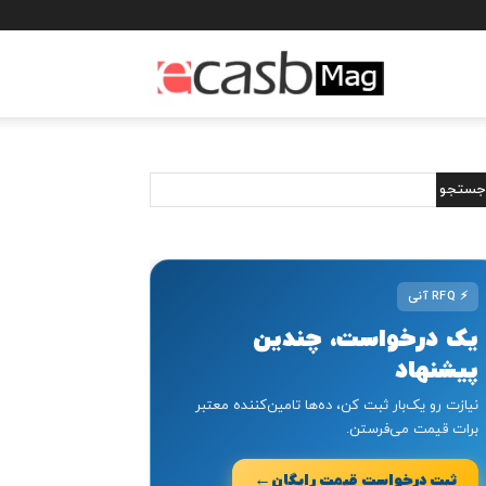
مجله
خبری
ایکسب
⚡
RFQ آنی
یک درخواست، چندین
پیشنهاد
نیازت رو یک‌بار ثبت کن، ده‌ها تامین‌کننده معتبر
برات قیمت می‌فرستن.
←
ثبت درخواست قیمت رایگان