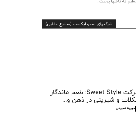
ه‌ایم که نه‌تنها پوست...
شرکتهای عضو ایکسب (صنایع غذایی)
شرکت Sweet Style: طعم ماندگار
لات و شیرینی در ذهن و...
حبیبه مجیدی