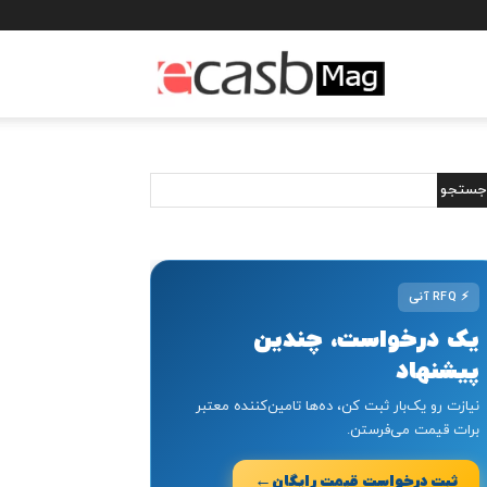
مجله
خبری
ایکسب
⚡
RFQ آنی
یک درخواست، چندین
پیشنهاد
نیازت رو یک‌بار ثبت کن، ده‌ها تامین‌کننده معتبر
برات قیمت می‌فرستن.
←
ثبت درخواست قیمت رایگان