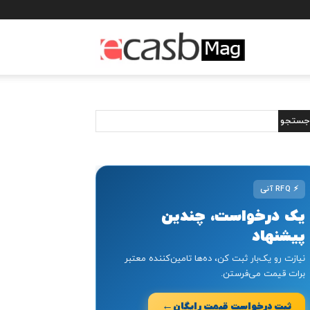
مجله
خبری
ایکسب
⚡
RFQ آنی
یک درخواست، چندین
پیشنهاد
نیازت رو یک‌بار ثبت کن، ده‌ها تامین‌کننده معتبر
برات قیمت می‌فرستن.
←
ثبت درخواست قیمت رایگان