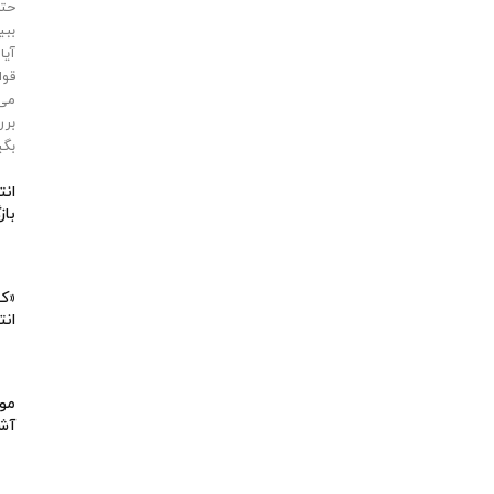
حتی
ببی
آیا
قوا
می‌
برر
بگی
انت
باز
«کی
انت
موا
آشپ