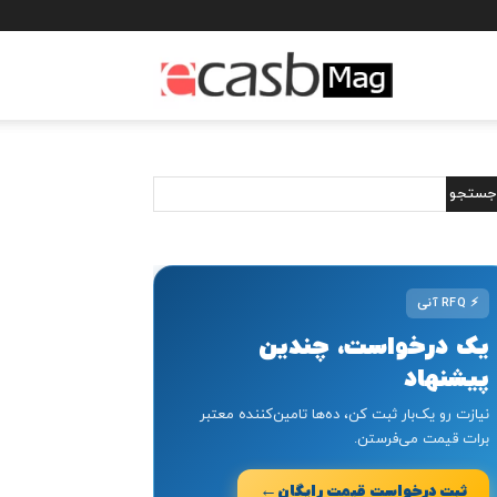
مجله
خبری
ایکسب
⚡
RFQ آنی
یک درخواست، چندین
پیشنهاد
نیازت رو یک‌بار ثبت کن، ده‌ها تامین‌کننده معتبر
برات قیمت می‌فرستن.
←
ثبت درخواست قیمت رایگان