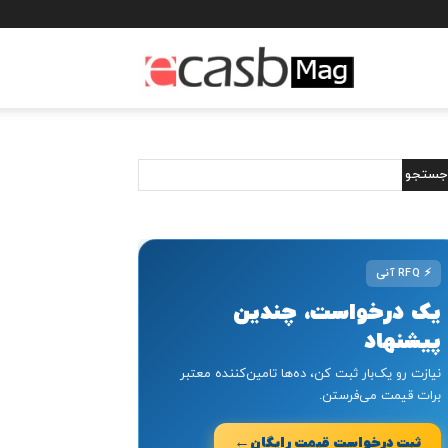
مجله
خبری
ایکسب
⚡
RFQ آنی
یک درخواست، چندین
پیشنهاد
نیازت رو یک‌بار ثبت کن، ده‌ها تامین‌کننده معتبر
برات قیمت می‌فرستن.
←
ثبت درخواست قیمت رایگان