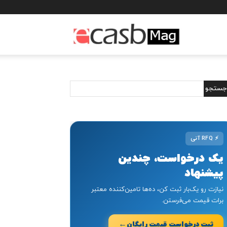
مجله
خبری
ایکسب
⚡
RFQ آنی
یک درخواست، چندین
پیشنهاد
نیازت رو یک‌بار ثبت کن، ده‌ها تامین‌کننده معتبر
برات قیمت می‌فرستن.
←
ثبت درخواست قیمت رایگان