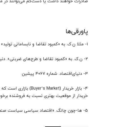
صادرات خواهند داشت یا دست‌کم می‌توانند در مق
پاورقی‌ها
۱- مثلا ن.ک. به «کمبود تقاضا و نابسامانی تولید» روزنامه دنیای‌اقتصاد – شماره ۴۰۶۷: ۲۲/ ۰۳/ ۱۳۹۶
۲- ن.ک. به «کمبود تقاضا و طرح‌های ضربتی». دنیای‌اقتصاد. ۳/ ۷/ ۹۶
۳- دنیای‌اقتصاد. شماره ۴۰۶۷ پیشین
۴- بازار خریدار (Market
خریدار از موقعیت بهتری نسبت به فروشنده برخور
۵- ها-چون چانگ. «اقتصاد سیاسی سیاست صنعتی». ترجمه ع. قودجانی. اتاق بازرگانی، مشهد.