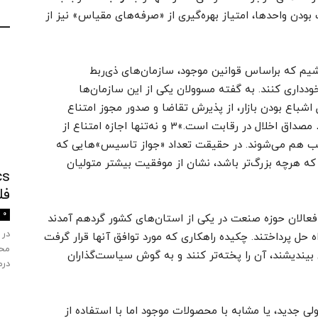
ودن واحدها، امتیاز بهره‌گیری از «صرفه‌های مقیاس» نیز از
یم که براساس قوانین موجود، سازمان‌های ذی‌ربط
دداری کنند. به گفته مسوولان یکی از این سازمان‌ها
ل اشباع بودن بازار، از پذیرش تقاضا و صدور مجوز امتناع
کنند. امتناع از پذیرش مدارک و درخواست مجوز… مصداق اخلال در رقابت است.»۳ و نه‌تنها اجازه امتناع از
رغیب هم می‌شوند. در حقیقت تعداد «جواز تاسیس»‌هایی که
که هرچه بزرگ‌تر باشد، نشان از موفقیت بیشتر متولیان
فل
0
عالان حوزه صنعت در یکی از استان‌های کشور گردهم آمدند
در 
اه حل پرداختند. چکیده راهکاری که مورد توافق آنها قرار گرفت
محص
ن بیندیشند، آن را پخته‌تر کنند و به گوش سیاست‌گذاران
درم
 جدید، یا مشابه با محصولات موجود اما با استفاده از