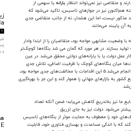
ند و متقاضی نیز نمی‌تواند انتظار
یارانه
یا سهمی از
ته هم‌اکنون نیز در جوازهای تاسیس، تاکید می‌شود که
زی
حد مذکور نیست، اما این هشدار، نه از جانب متقاضی جدی
ula
آن پایبند می‌مانند.
0
ه با وضعیت مشابهی مواجه بود، متقاضیان را از ابتدا وادار
زمی
تولید بسازند. در هر مورد که گمان می شد بنگاه‌ها کوچک‌تر
و ب
ار عمل دولت یا با یارانه‌های دولتی محقق می‌شد. در عین
ها میان بنگاه‌های کوچک با ظرفیت اضافی، تلاش جدی
برای ایجاد موانع ورود و نظارت بر افزایش ظرفیت انجام می‌شد.۵ این اقدامات با مخالفت‌های جدی مواجه بود،
ع کشور به بازارهای جهانی را هموار کند و این جز با بهره‌گیری
‌شد.
ع ما نیز به‌تدریج کاهش می‌یابد؛ ضمن آنکه تعداد
یشتر می‌شود. دولت نیز به جای تزریق
مک‌های خود را معطوف به حمایت موثر از بنگاه‌های تاسیس
TANE
ی کند که با اندکی مساعدت و بهسازی فناوری خود، قابلیت