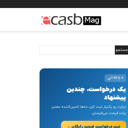
مجله
خبری
ایکسب
⚡
RFQ آنی
یک درخواست، چندین
پیشنهاد
نیازت رو یک‌بار ثبت کن، ده‌ها تامین‌کننده معتبر
برات قیمت می‌فرستن.
←
ثبت درخواست قیمت رایگان