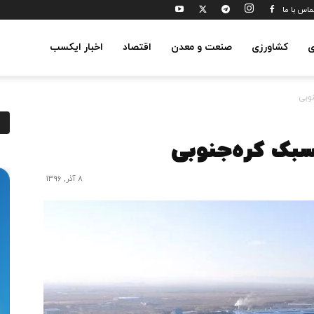
ماس با ما
ی
کشاورزی
صنعت و معدن
اقتصاد
اخبار ایکسب
وبی
بک کره‌جنوبی
8 آذر, 1396