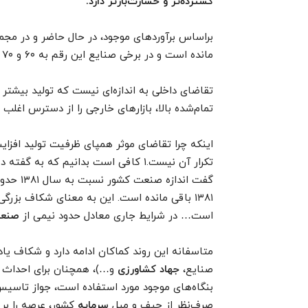
گسترده‌تر و خسارت‌بارتر دارد.
براساس برآوردهای موجود، در حال حاضر و در مجمو
مانده است و در برخی صنایع این رقم به ۶۰ و ۷۰ درصد هم می‌رسد.
تقاضای داخلی به اندازه‌ای نیست که تولید بیشتر ت
تمام‌شده بالا، بازارهای خارجی را از دسترس اغلب 
اینکه چرا تقاضای موثر همپای ظرفیت تولید افزای
تکرار آن نیست.۱ کافی است بدانیم که ب
۱۳۸۱ باقی مانده است. این به معنای شکاف بز
است… در شرایط جاری معادل حدود نیمی از
صنع
متاسفانه این روند کماکان ادامه دارد و شکاف یاد
صنایع،
جهاد کشاورزی
و…)، همچنان برای احداث و
بنگاه‌های موجود مورد استفاده است، جواز تاسیس ص
صرف‌نظر از حیف و میل
سرمایه
کشور، عرصه را بر 