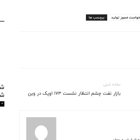
خواست مجوز تولید
برچسب ها
مقاله قبلی
​بازار نفت چشم انتظار نشست ۱۷۳ اوپک در وین
شک
0